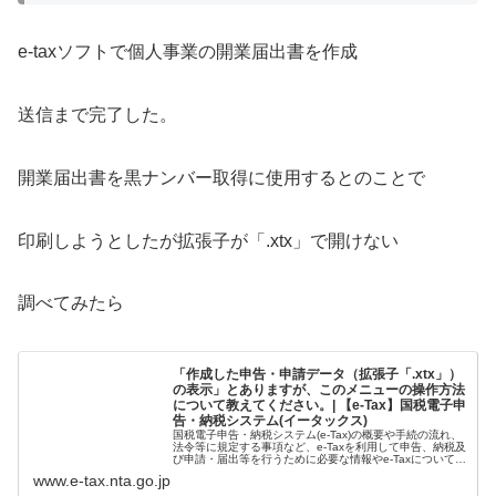
e-taxソフトで個人事業の開業届出書を作成
送信まで完了した。
開業届出書を黒ナンバー取得に使用するとのことで
印刷しようとしたが拡張子が「.xtx」で開けない
調べてみたら
「作成した申告・申請データ（拡張子「.xtx」）
の表示」とありますが、このメニューの操作方法
について教えてください。| 【e-Tax】国税電子申
告・納税システム(イータックス)
国税電子申告・納税システム(e-Tax)の概要や手続の流れ、
法令等に規定する事項など、e-Taxを利用して申告、納税及
び申請・届出等を行うために必要な情報やe-Taxについての
お知らせを掲載しています。
www.e-tax.nta.go.jp