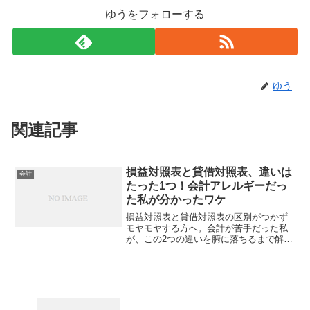
ゆうをフォローする
ゆう
関連記事
損益対照表と貸借対照表、違いは
会計
たった1つ！会計アレルギーだっ
た私が分かったワケ
損益対照表と貸借対照表の区別がつかず
モヤモヤする方へ。会計が苦手だった私
が、この2つの違いを腑に落ちるまで解説
します。私の失敗談と、それから得た
「たった一つの視点」を知れば、もう決
算書で迷うことはありません。読み終え
る頃には、あなたの会計アレルギーもき
っと和らぐはずです。