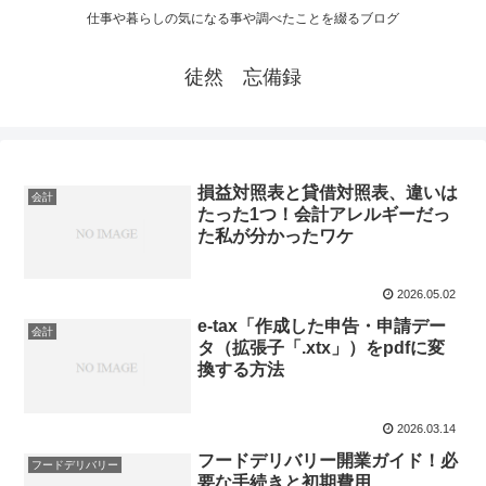
仕事や暮らしの気になる事や調べたことを綴るブログ
徒然 忘備録
損益対照表と貸借対照表、違いは
会計
たった1つ！会計アレルギーだっ
た私が分かったワケ
2026.05.02
e-tax「作成した申告・申請デー
会計
タ（拡張子「.xtx」）をpdfに変
換する方法
2026.03.14
フードデリバリー開業ガイド！必
フードデリバリー
要な手続きと初期費用